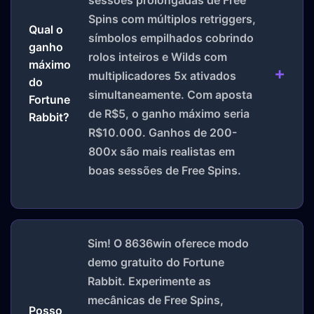
Spins com múltiplos retriggers,
Qual o
símbolos empilhados cobrindo
ganho
rolos inteiros e Wilds com
máximo
multiplicadores 5x ativados
do
simultaneamente. Com aposta
Fortune
de R$5, o ganho máximo seria
Rabbit?
R$10.000. Ganhos de 200-
800x são mais realistas em
boas sessões de Free Spins.
Sim! O 8636win oferece modo
demo gratuito do Fortune
Rabbit. Experimente as
mecânicas de Free Spins,
Posso