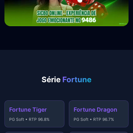
Série
Fortune
Fortune Tiger
Fortune Dragon
HOT
PG Soft • RTP 96.8%
PG Soft • RTP 96.7%