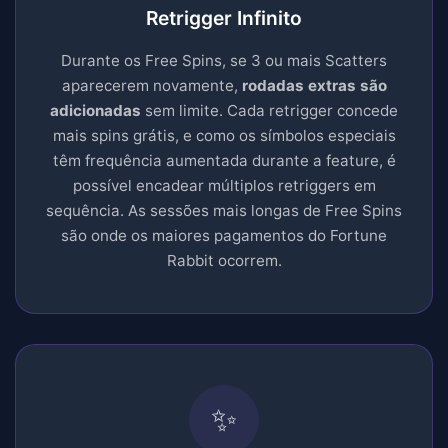
Retrigger Infinito
Durante os Free Spins, se 3 ou mais Scatters
aparecerem novamente,
rodadas extras são
adicionadas
sem limite. Cada retrigger concede
mais spins grátis, e como os símbolos especiais
têm frequência aumentada durante a feature, é
possível encadear múltiplos retriggers em
sequência. As sessões mais longas de Free Spins
são onde os maiores pagamentos do Fortune
Rabbit ocorrem.
✨