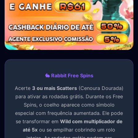
🐇 Rabbit Free Spins
Acerte
3 ou mais Scatters
(Cenoura Dourada)
para ativar as rodadas grátis. Durante os Free
Spins, o coelho aparece como símbolo
especial com frequência aumentada. Ele pode
se transformar em
Wild com multiplicador de
até 5x
ou se empilhar cobrindo um rolo
inteiro. As rodadas grátis podem ser