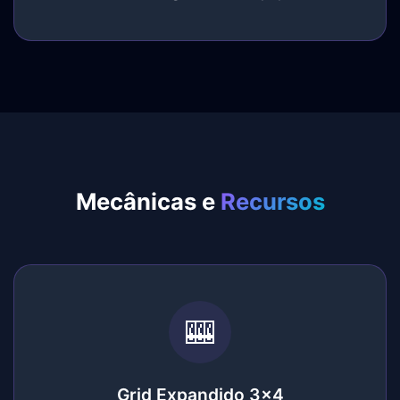
Mecânicas e
Recursos
🎰
Grid Expandido 3x4