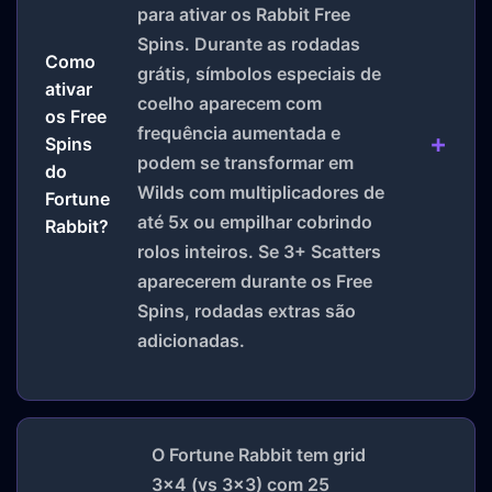
para ativar os Rabbit Free
Spins. Durante as rodadas
Como
grátis, símbolos especiais de
ativar
coelho aparecem com
os Free
frequência aumentada e
Spins
podem se transformar em
do
Wilds com multiplicadores de
Fortune
até 5x ou empilhar cobrindo
Rabbit?
rolos inteiros. Se 3+ Scatters
aparecerem durante os Free
Spins, rodadas extras são
adicionadas.
O Fortune Rabbit tem grid
3x4 (vs 3x3) com 25