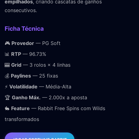
empilhados
, criando cascatas de ganhos
consecutivos.
Ficha Técnica
🎮
Provedor
— PG Soft
📊
RTP
— 96.73%
🎰
Grid
— 3 rolos × 4 linhas
💰
Paylines
— 25 fixas
⚡
Volatilidade
— Média-Alta
🏆
Ganho Máx.
— 2.000x a aposta
🐇
Feature
— Rabbit Free Spins com Wilds
transformados