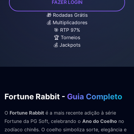
FAZER LOGIN
🎁 Rodadas Grátis
💰 Multiplicadores
🎯 RTP 97%
🏆 Torneios
💰 Jackpots
Fortune Rabbit -
Guia Completo
O
Fortune Rabbit
é a mais recente adição à série
Fortune da PG Soft, celebrando o
Ano do Coelho
no
zodíaco chinês. O coelho simboliza sorte, elegância e