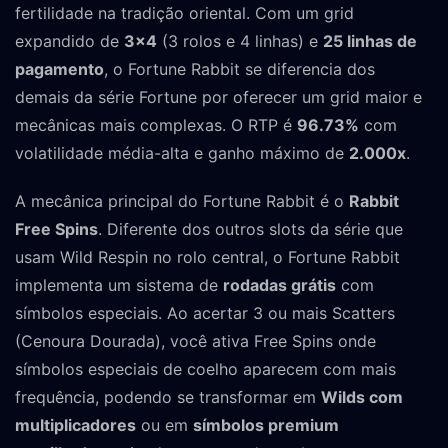
fertilidade na tradição oriental. Com um grid
expandido de
3x4
(3 rolos e 4 linhas) e
25 linhas de
pagamento
, o Fortune Rabbit se diferencia dos
demais da série Fortune por oferecer um grid maior e
mecânicas mais complexas. O RTP é
96.73%
com
volatilidade média-alta e ganho máximo de
2.000x
.
A mecânica principal do Fortune Rabbit é o
Rabbit
Free Spins
. Diferente dos outros slots da série que
usam Wild Respin no rolo central, o Fortune Rabbit
implementa um sistema de
rodadas grátis
com
símbolos especiais. Ao acertar 3 ou mais Scatters
(Cenoura Dourada), você ativa Free Spins onde
símbolos especiais de coelho aparecem com mais
frequência, podendo se transformar em
Wilds com
multiplicadores
ou em
símbolos premium