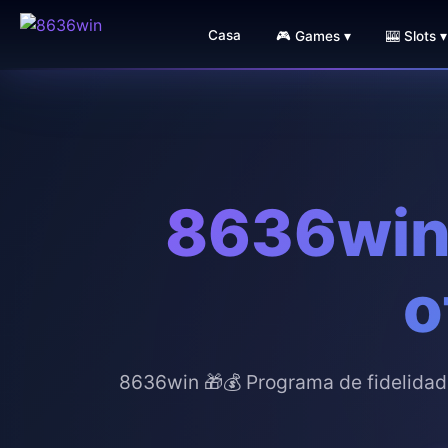
Casa
🎮 Games ▾
🎰 Slots ▾
8636win 
o
8636win 🎁💰 Programa de fidelidad