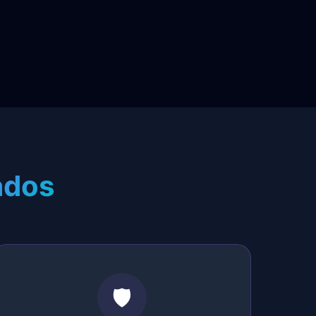
ados
🛡️