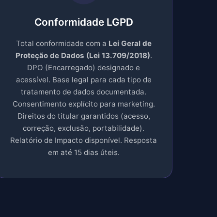
Conformidade LGPD
Total conformidade com a
Lei Geral de
Proteção de Dados (Lei 13.709/2018)
.
DPO (Encarregado) designado e
acessível. Base legal para cada tipo de
tratamento de dados documentada.
Consentimento explícito para marketing.
Direitos do titular garantidos (acesso,
correção, exclusão, portabilidade).
Relatório de Impacto disponível. Resposta
em até 15 dias úteis.