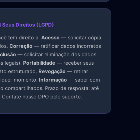
️ Seus Direitos (LGPD)
cê tem direito a:
Acesso
— solicitar cópia
dos.
Correção
— retificar dados incorretos
clusão
— solicitar eliminação dos dados
s legais).
Portabilidade
— receber seus
to estruturado.
Revogação
— retirar
alquer momento.
Informação
— saber com
 compartilhados. Prazo de resposta: até
. Contate nosso DPO pelo suporte.