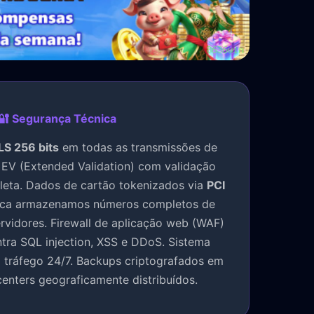
🔐 Segurança Técnica
LS 256 bits
em todas as transmissões de
 EV (Extended Validation) com validação
leta. Dados de cartão tokenizados via
PCI
a armazenamos números completos de
rvidores. Firewall de aplicação web (WAF)
tra SQL injection, XSS e DDoS. Sistema
 tráfego 24/7. Backups criptografados em
centers geograficamente distribuídos.