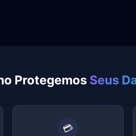
o Protegemos
Seus D
×
🎉 Ganhou
💳
Jul***na F.
🐉