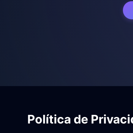
Política de Privac