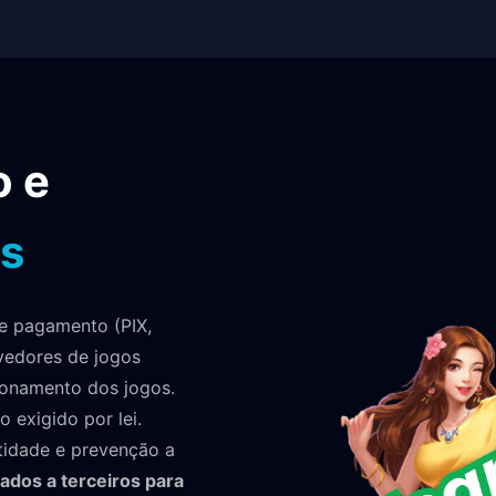
o e
s
e pagamento (PIX,
ovedores de jogos
cionamento dos jogos.
 exigido por lei.
tidade e prevenção a
dos a terceiros para